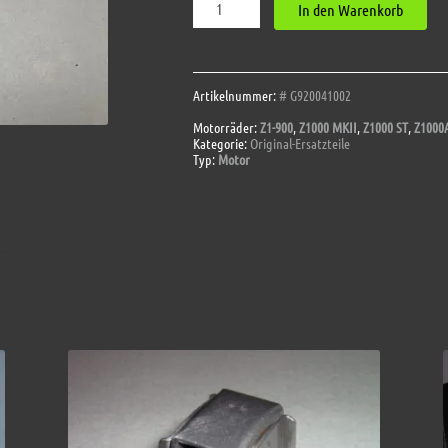
In den Warenkorb
Zylinder
M10x190
,
Original
Kawasaki
Artikelnummer:
# G920041002
Ersatzteil
Motorräder:
Z1-900
,
Z1000 MKII
,
Z1000 ST
,
Z1000
!
Kategorie:
Original-Ersatzteile
Menge
Typ:
Motor