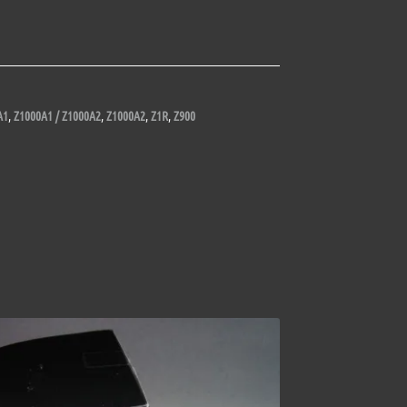
A1
,
Z1000A1 / Z1000A2
,
Z1000A2
,
Z1R
,
Z900