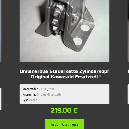
Umlenkrolle Steuerkette Zylinderkopf
, Original Kawasaki Ersatzteil !
Motorräder:
Z1-900
,
Z900
Kategorie:
Original-Ersatzteile
Typ:
Motor
219,00
€
In den Warenkorb