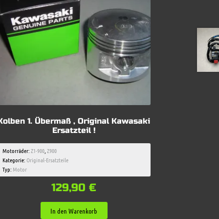
Kolben 1. Übermaß , Original Kawasaki
Ersatzteil !
Motorräder:
Z1-900
,
Z900
Kategorie:
Original-Ersatzteile
Typ:
Motor
129,90
€
In den Warenkorb