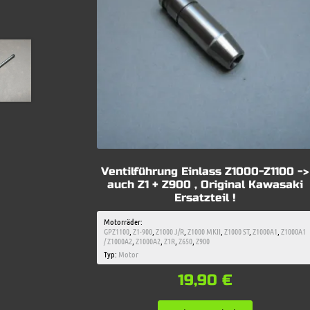
Ventilführung Einlass Z1000-Z1100 ->
auch Z1 + Z900 , Original Kawasaki
Ersatzteil !
Motorräder:
GPZ1100
,
Z1-900
,
Z1000 J/R
,
Z1000 MKII
,
Z1000 ST
,
Z1000A1
,
Z1000A1
/ Z1000A2
,
Z1000A2
,
Z1R
,
Z650
,
Z900
Typ:
Motor
19,90
€