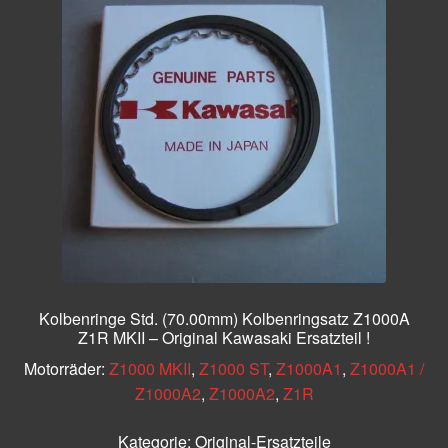
Kolbenringe Std. (70.00mm) Kolbenringsatz Z1000A
Z1R MKII – Original Kawasaki Ersatzteil !
Motorräder:
Z1000 MKII
,
Z1000 ST
,
Z1000A1
,
Z1000A1 /
Z1000A2
,
Z1000A2
,
Z1R
Kategorie:
Original-Ersatzteile